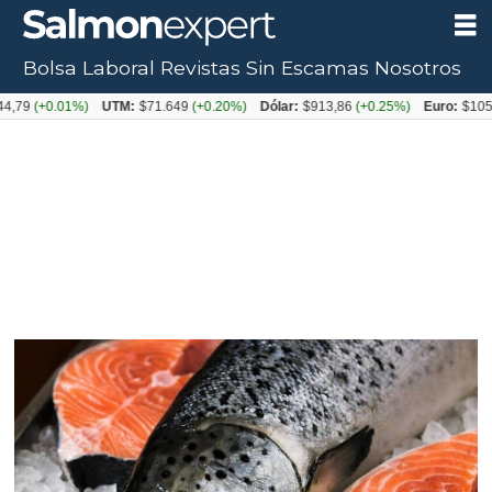
Bolsa Laboral
Revistas
Sin Escamas
Nosotros
0.01%)
UTM:
$71.649
(+0.20%)
Dólar:
$913,86
(+0.25%)
Euro:
$1053,08
(-