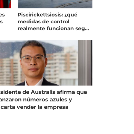
es
Piscirickettsiosis: ¿qué
as
medidas de control
realmente funcionan según
expertos chilenos?
sidente de Australis afirma que
anzaron números azules y
carta vender la empresa