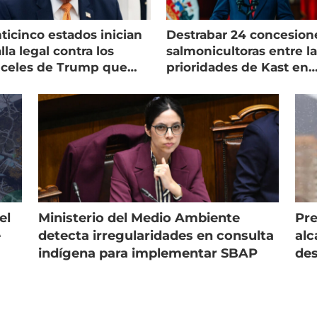
ticinco estados inician
Destrabar 24 concesion
lla legal contra los
salmonicultoras entre l
nceles de Trump que
prioridades de Kast en
pean al salmón
Magallanes
el
Ministerio del Medio Ambiente
Pre
e
detecta irregularidades en consulta
alc
indígena para implementar SBAP
des