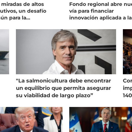
 miradas de altos
Fondo regional abre nu
utivos, un desafío
vía para financiar
ún para la
innovación aplicada a la
onicultura chilena
salmonicultura
"La salmonicultura debe encontrar
Con
un equilibrio que permita asegurar
imp
su viabilidad de largo plazo”
140