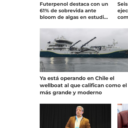
Futerpenol destaca con un
Seis
61% de sobrevida ante
ejec
bloom de algas en estudio
com
de campo
salm
Ya está operando en Chile el
wellboat al que califican como el
más grande y moderno