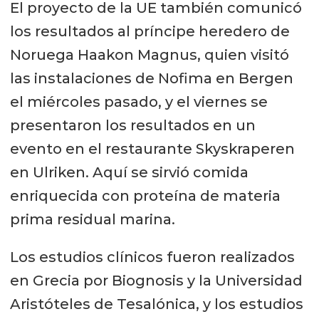
El proyecto de la UE también comunicó
relacionados con el rendimiento
los resultados al príncipe heredero de
deportivo y los niveles de omega 3
Noruega Haakon Magnus, quien visitó
en la sangre con el uso del
las instalaciones de Nofima en Bergen
suplemento dietético. Los
el miércoles pasado, y el viernes se
ingredientes han sido
presentaron los resultados en un
desarrollados por Nofima,
evento en el restaurante Skyskraperen
Seagarden y Pelagia/Epax.
en Ulriken. Aquí se sirvió comida
Desarrollo de proteína tunicada
enriquecida con proteína de materia
para hamburguesas y tunicado
prima residual marina.
umami fond
como potenciador
Los estudios clínicos fueron realizados
del sabor de la carne. Los
en Grecia por Biognosis y la Universidad
ingredientes han sido
Aristóteles de Tesalónica, y los estudios
desarrollados por Nofima y