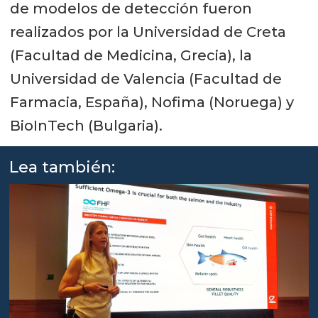
de modelos de detección fueron
MarinFeed. Los investigadores
realizados por la Universidad de Creta
también desarrollaron harina de
(Facultad de Medicina, Grecia), la
tunicado* para su uso en la
Universidad de Valencia (Facultad de
alimentación del salmón.
Farmacia, España), Nofima (Noruega) y
*Tunicado: animal marino, cuyo
BioInTech (Bulgaria).
nombre proviene de la túnica que
rodea su cuerpo que le da
Lea también:
protección del exterior, pero también
flexibilidad. Está hecha de un
polisacárido similar a la celulosa.