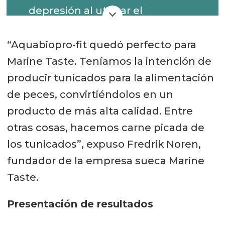
depresión al utilizar el
complemento alimenticio
desarrollado en el proyecto EU-
“Aquabiopro-fit quedó perfecto para
BBI-JU-H2020 Aquabiopro-fit. Los
Marine Taste. Teníamos la intención de
ingredientes han sido
producir tunicados para la alimentación
desarrollados por Nofima,
de peces, convirtiéndolos en un
Seagarden y Pelagia/Epax.
producto de más alta calidad. Entre
otras cosas, hacemos carne picada de
Efectos positivos en la salud de la
los tunicados”, expuso Fredrik Noren,
piel durante los meses de verano
fundador de la empresa sueca Marine
en Grecia. Los ingredientes han
Taste.
sido desarrollados por Nofima,
Seagarden y Pelagia/Epax.
Presentación de resultados
Efectos positivos significativos