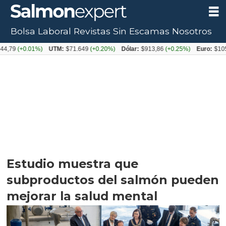
Bolsa Laboral
Revistas
Sin Escamas
Nosotros
0.01%)
UTM:
$71.649
(+0.20%)
Dólar:
$913,86
(+0.25%)
Euro:
$1053,08
(-
Estudio muestra que
subproductos del salmón pueden
mejorar la salud mental