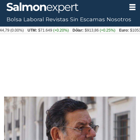
Bolsa Laboral
Revistas
Sin Escamas
Nosotros
.00%)
UTM:
$71.649
(+0.20%)
Dólar:
$913,86
(+0.25%)
Euro:
$1053,08
(-0