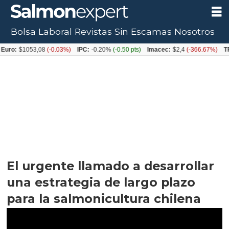
Bolsa Laboral
Revistas
Sin Escamas
Nosotros
$1053,08
(-0.03%)
IPC:
-0.20%
(-0.50 pts)
Imacec:
$2,4
(-366.67%)
TPM:
4.
El urgente llamado a desarrollar
una estrategia de largo plazo
para la salmonicultura chilena