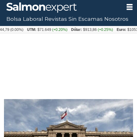
Bolsa Laboral
Revistas
Sin Escamas
Nosotros
Tag:
UTM:
$71.649
(+0.20%)
Dólar:
$913,86
(+0.25%)
Euro:
$1053,08
(-0.03%)
marine
harvest