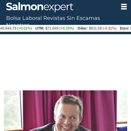
Bolsa Laboral
Revistas
Sin Escamas
Nosotros
79
(+0.01%)
UTM:
$71.649
(+0.20%)
Dólar:
$911,58
(-0.31%)
Euro:
$1053,3