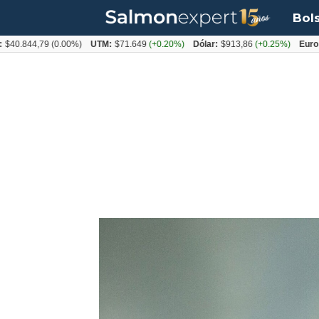
Bol
44,79
(0.00%)
UTM:
$71.649
(+0.20%)
Dólar:
$913,86
(+0.25%)
Euro:
$1053