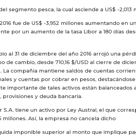
del segmento pesca, la cual asciende a US$ -2,013 m
e 2016 fue de US$ -3,952 millones aumentando en u
ente por un aumento de la tasa Libor a 180 días de
bio al 31 de diciembre del año 2016 arrojó una pérd
ipo de cambio, desde 710,16 $/USD al cierre de dic
6. La compañía mantiene saldos de cuentas corrien
ales y cuentas por cobrar en pesos, destacándose 
arte importante de tales activos están balanceado
provisiones y deuda bancaria.
S.A. tiene un activo por Ley Austral, el que corre
5 millones. Así, la empresa no cancela dicho
quida imponible superior al monto que implique pa