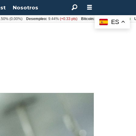
st
Nosotros
.00%)
Desempleo:
9.44%
(+0.33 pts)
Bitcoin:
$64.600,08
(+2.93%)
UF:
$40
ES