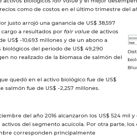
 activos biológicos
fair value
y el mejor desempeño
precios como de costos en el último trimestre del a
alor justo arrojó una ganancia de US$ 38,597
 cargo a resultados por
fair value
de activos
de US$ -10,693 millones y de un abono a
s biológicos del periodo de US$ 49,290
Dist
gen no realizado de la biomasa de salmón del
biol
Blu
e que quedó en el activo biológico fue de US$
 de salmón fue de US$ -2,257 millones.
diciembre del año 2016 alcanzaron los US$ 524 mil 
activos del segmento acuícola. Por otra parte, los
iembre corresponden principalmente