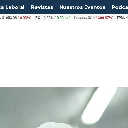
sa Laboral
Revistas
Nuestros Eventos
Podca
,08
(-0.03%)
IPC:
-0.20%
(-0.50 pts)
Imacec:
$2,4
(-366.67%)
TPM:
4.50%
(0