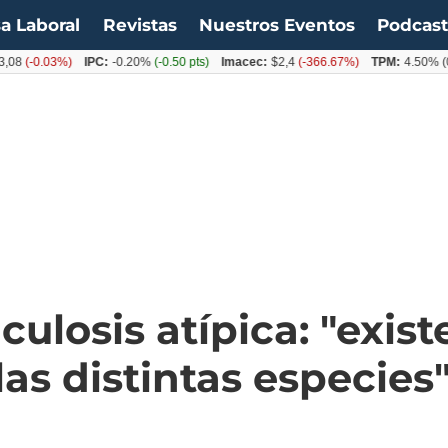
a Laboral
Revistas
Nuestros Eventos
Podcas
-0.03%)
IPC:
-0.20%
(-0.50 pts)
Imacec:
$2,4
(-366.67%)
TPM:
4.50%
(0.00
culosis atípica: "exis
as distintas especies