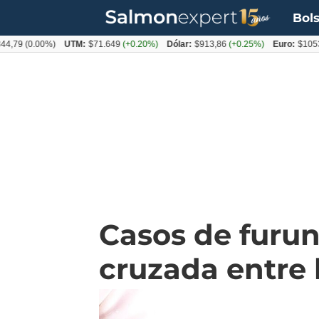
Bols
9
(0.00%)
UTM:
$71.649
(+0.20%)
Dólar:
$913,86
(+0.25%)
Euro:
$1053,08
(
Casos de furun
cruzada entre l