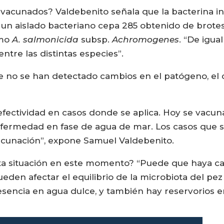
vacunados? Valdebenito señala que la bacterina ina
 un aislado bacteriano cepa 285 obtenido de brotes
omo
A. salmonicida
subsp.
Achromogenes
. “De igua
ntre las distintas especies”.
no se han detectado cambios en el patógeno, el c
fectividad en casos donde se aplica. Hoy se vacun
nfermedad en fase de agua de mar. Los casos que s
vacunación”, expone Samuel Valdebenito.
ta situación en este momento? “Puede que haya c
ueden afectar el equilibrio de la microbiota del pe
encia en agua dulce, y también hay reservorios en