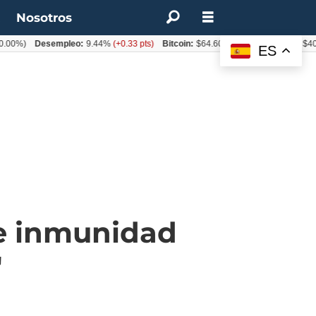
t
Nosotros
%)
Desempleo:
9.44%
(+0.33 pts)
Bitcoin:
$64.600,08
(+2.93%)
UF:
$40.844
ES
te inmunidad
"