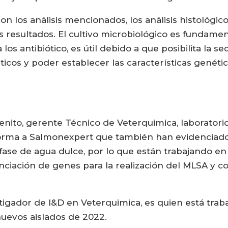
n los análisis mencionados, los análisis histológic
os resultados. El cultivo microbiológico es fundame
a los antibiótico, es útil debido a que posibilita la
éticos y poder establecer las características genéti
nito, gerente Técnico de Veterquimica, laboratorio
forma a Salmonexpert que también han evidenciad
ase de agua dulce, por lo que están trabajando en
nciación de genes para la realización del MLSA y
tigador de I&D en Veterquimica, es quien está traba
uevos aislados de 2022.