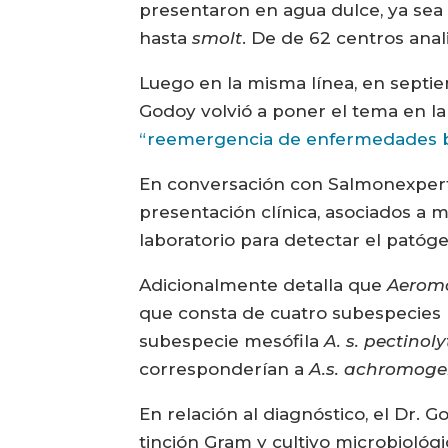
presentaron en agua dulce, ya sea 
hasta
smolt
. De de 62 centros anal
Luego en la misma línea, en septie
Godoy volvió a poner el tema en 
“reemergencia de enfermedades bac
En conversación con Salmonexpert, 
presentación clínica, asociados a m
laboratorio para detectar el patóg
Adicionalmente detalla que
Aerom
que consta de cuatro subespecies p
subespecie mesófila
A. s. pectinoly
corresponderían a
A.s. achromog
En relación al diagnóstico, el Dr. G
tinción Gram y cultivo microbiológi