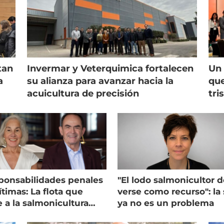
tan
Invermar y Veterquimica fortalecen
Un 
a
su alianza para avanzar hacia la
que
acuicultura de precisión
tri
ponsabilidades penales
"El lodo salmonicultor 
timas: La flota que
verse como recurso": la 
e a la salmonicultura
ya no es un problema
ega su visión