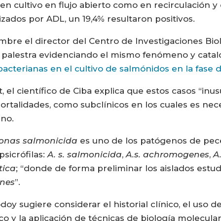
en cultivo en flujo abierto como en recirculación 
izados por ADL, un 19,4% resultaron positivos.
mbre el director del Centro de Investigaciones Biol
la palestra evidenciando el mismo fenómeno y cat
terianas en el cultivo de salmónidos en la fase d
el científico de Ciba explica que estos casos “inus
ortalidades, como subclínicos en los cuales es nece
eno.
onas salmonicida
es uno de los patógenos de pec
sicrófilas:
A. s. salmonicida
,
A.s. achromogenes
,
A
tica
; “donde de forma preliminar los aislados estu
enes
”.
odoy sugiere considerar el historial clínico, el uso 
co y la aplicación de técnicas de biología molecula