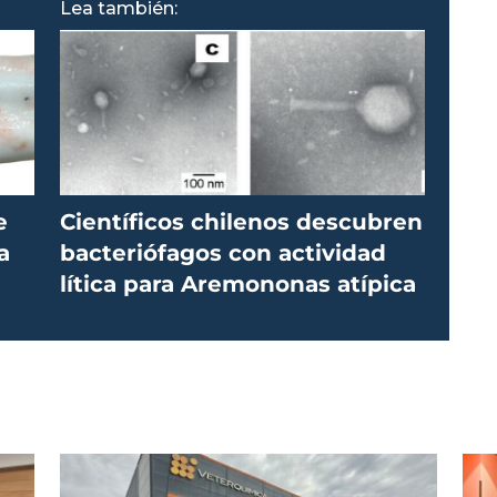
Lea también:
e
Científicos chilenos descubren
a
bacteriófagos con actividad
lítica para Aremononas atípica