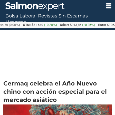
Bolsa Laboral
Revistas
Sin Escamas
Nosotros
0.00%)
UTM:
$71.649
(+0.20%)
Dólar:
$913,86
(+0.25%)
Euro:
$1053,08
(-0
Cermaq celebra el Año Nuevo
chino con acción especial para el
mercado asiático