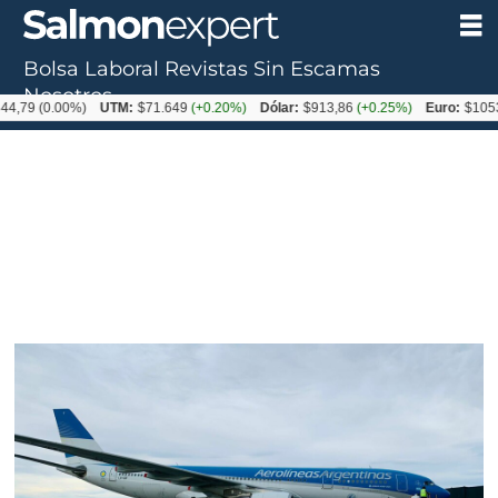
Bolsa Laboral
Revistas
Sin Escamas
Nosotros
0.00%)
UTM:
$71.649
(+0.20%)
Dólar:
$913,86
(+0.25%)
Euro:
$1053,08
(-0