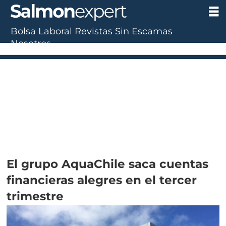
Bolsa Laboral
Revistas
Sin Escamas
Nosotros
UF:
$40.844,79
(+0.01%)
UTM:
$71.649
(+0.20%)
Dólar:
$911,58
(-0.31%)
E
El grupo AquaChile saca cuentas
financieras alegres en el tercer
trimestre