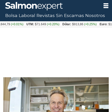
Bolsa Laboral
Revistas
Sin Escamas
Nosotros
(+0.01%)
UTM:
$71.649
(+0.20%)
Dólar:
$913,86
(+0.25%)
Euro:
$1053,08