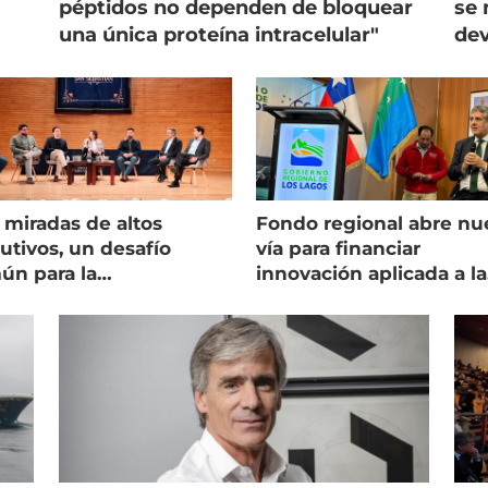
péptidos no dependen de bloquear
se 
una única proteína intracelular"
dev
 miradas de altos
Fondo regional abre nu
utivos, un desafío
vía para financiar
ún para la
innovación aplicada a la
onicultura chilena
salmonicultura