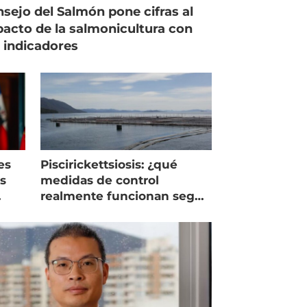
sejo del Salmón pone cifras al
acto de la salmonicultura con
 indicadores
es
Piscirickettsiosis: ¿qué
as
medidas de control
realmente funcionan según
expertos chilenos?