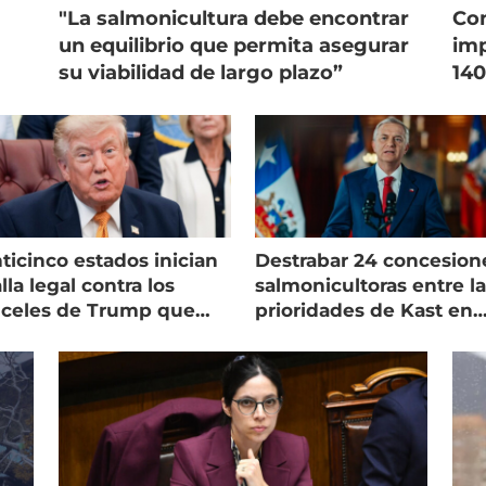
"La salmonicultura debe encontrar
Con
un equilibrio que permita asegurar
imp
su viabilidad de largo plazo”
140
ticinco estados inician
Destrabar 24 concesion
lla legal contra los
salmonicultoras entre l
nceles de Trump que
prioridades de Kast en
pean al salmón
Magallanes