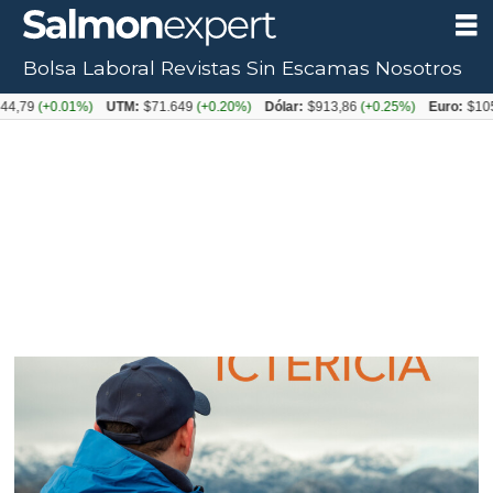
Bolsa Laboral
Revistas
Sin Escamas
Nosotros
Tag:
9
(+0.01%)
UTM:
$71.649
(+0.20%)
Dólar:
$913,86
(+0.25%)
Euro:
$1053,0
biomar
chile