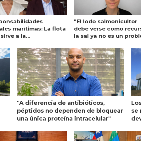
ponsabilidades
"El lodo salmonicultor
les marítimas: La flota
debe verse como recur
sirve a la
la sal ya no es un prob
monicultura entrega su
ón
s
"A diferencia de antibióticos,
Los
péptidos no dependen de bloquear
se 
una única proteína intracelular"
dev