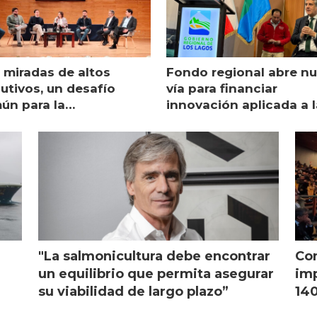
 miradas de altos
Fondo regional abre n
utivos, un desafío
vía para financiar
ún para la
innovación aplicada a l
monicultura chilena
salmonicultura
"La salmonicultura debe encontrar
Con
l
un equilibrio que permita asegurar
imp
su viabilidad de largo plazo”
140