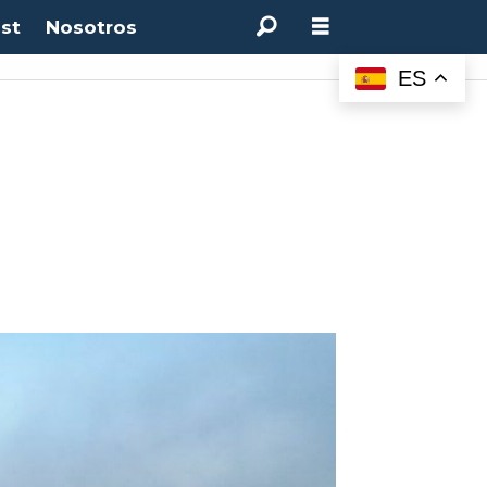
st
Nosotros
:
4.50%
(0.00%)
Desempleo:
9.44%
(+0.33 pts)
Bitcoin:
$64.600,08
(+2.93%)
ES