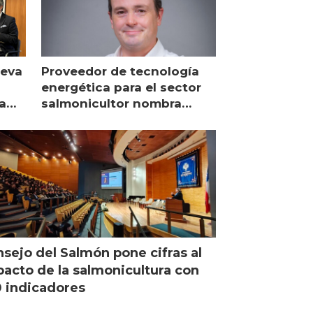
ueva
Proveedor de tecnología
energética para el sector
a
salmonicultor nombra
managing director en Chile
sejo del Salmón pone cifras al
acto de la salmonicultura con
 indicadores