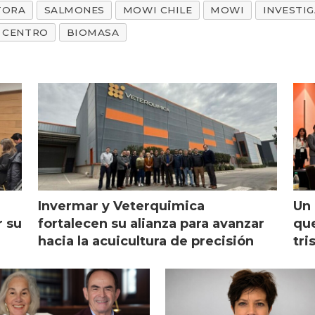
TORA
SALMONES
MOWI CHILE
MOWI
INVESTI
CENTRO
BIOMASA
Invermar y Veterquimica
Un 
r su
fortalecen su alianza para avanzar
que
hacia la acuicultura de precisión
tri