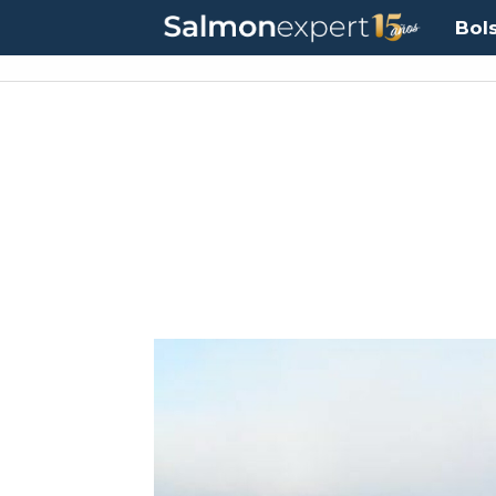
Bol
UF:
$40.844,79
(0.00%)
UTM:
$71.649
(+0.20%)
Dólar:
$913,86
(+0.25%)
E