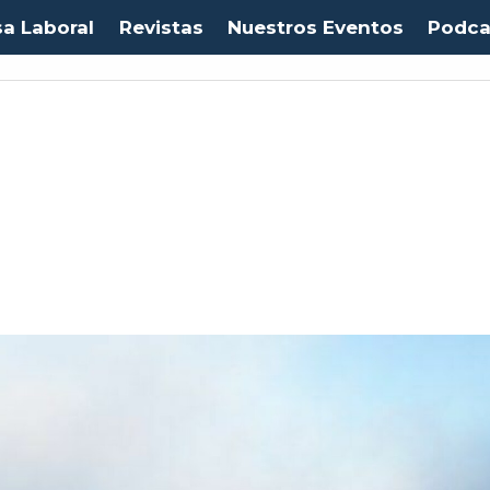
sa Laboral
Revistas
Nuestros Eventos
Podca
uro:
$1053,08
(-0.03%)
IPC:
-0.20%
(-0.50 pts)
Imacec:
$2,4
(-366.67%)
TPM