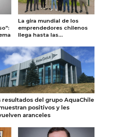
La gira mundial de los
so":
emprendedores chilenos
lema
llega hasta las
operaciones de Mowi en
Escocia
 resultados del grupo AquaChile
muestran positivos y les
uelven aranceles