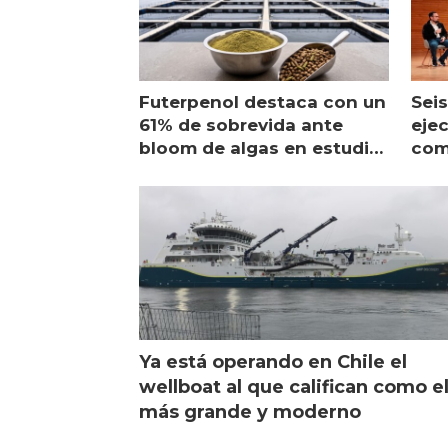
Futerpenol destaca con un
Seis
61% de sobrevida ante
ejec
bloom de algas en estudio
com
de campo
sal
Ya está operando en Chile el
wellboat al que califican como e
más grande y moderno