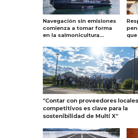
Navegación sin emisiones
Res
comienza a tomar forma
pena
en la salmonicultura
que 
chilena
sal
visi
"Contar con proveedores locale
competitivos es clave para la
sostenibilidad de Multi X"