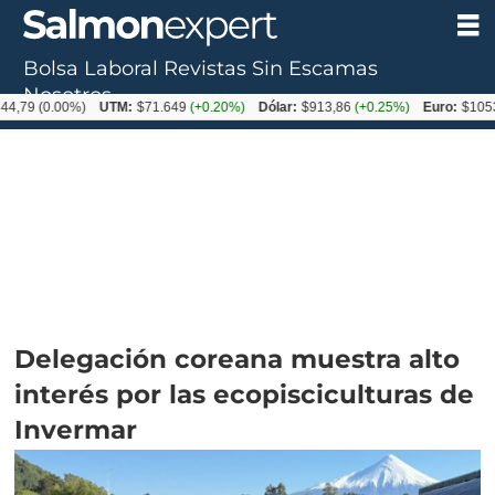
Bolsa Laboral
Revistas
Sin Escamas
Nosotros
0.00%)
UTM:
$71.649
(+0.20%)
Dólar:
$913,86
(+0.25%)
Euro:
$1053,08
(-0
Delegación coreana muestra alto
interés por las ecopisciculturas de
Invermar