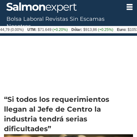
Bolsa Laboral
Revistas
Sin Escamas
Nosotros
0.00%)
UTM:
$71.649
(+0.20%)
Dólar:
$913,86
(+0.25%)
Euro:
$1053,08
(-0
“Si todos los requerimientos
llegan al Jefe de Centro la
industria tendrá serias
dificultades”