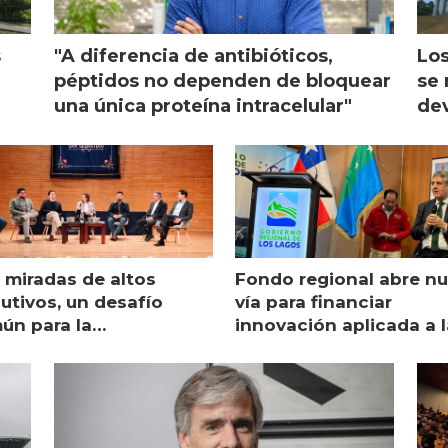
s
"A diferencia de antibióticos,
Los
péptidos no dependen de bloquear
se 
una única proteína intracelular"
dev
 miradas de altos
Fondo regional abre n
utivos, un desafío
vía para financiar
ún para la
innovación aplicada a l
monicultura chilena
salmonicultura