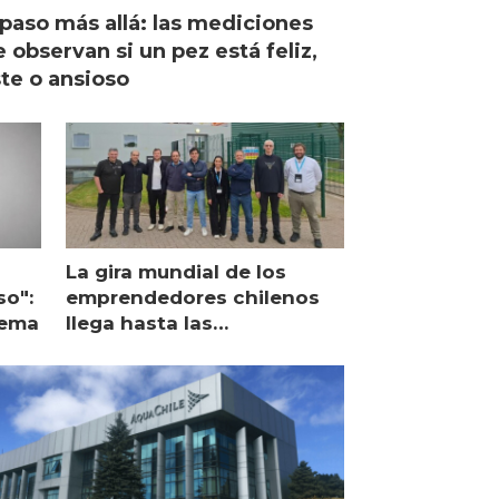
paso más allá: las mediciones
 observan si un pez está feliz,
ste o ansioso
La gira mundial de los
so":
emprendedores chilenos
lema
llega hasta las
operaciones de Mowi en
Escocia