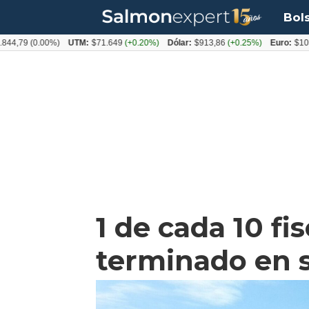
Bol
9
(0.00%)
UTM:
$71.649
(+0.20%)
Dólar:
$913,86
(+0.25%)
Euro:
$1053,08
(
1 de cada 10 fi
terminado en 