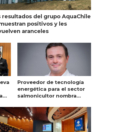
 resultados del grupo AquaChile
muestran positivos y les
uelven aranceles
ueva
Proveedor de tecnología
energética para el sector
a
salmonicultor nombra
managing director en Chile