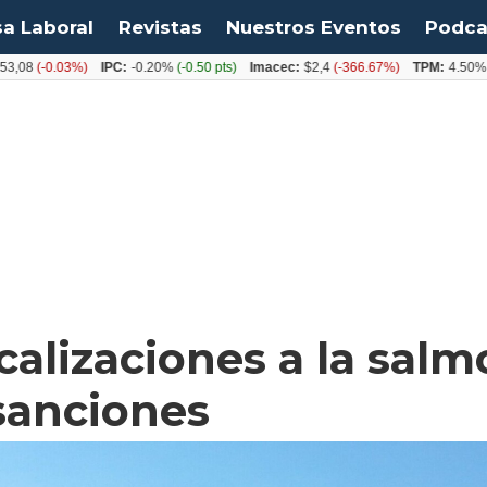
sa Laboral
Revistas
Nuestros Eventos
Podca
-0.03%)
IPC:
-0.20%
(-0.50 pts)
Imacec:
$2,4
(-366.67%)
TPM:
4.50%
(0.00%
scalizaciones a la sal
sanciones