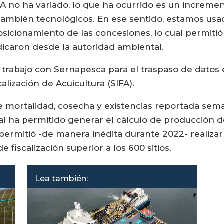
 SMA no ha variado, lo que ha ocurrido es un increme
mbién tecnológicos. En ese sentido, estamos usado
posicionamiento de las concesiones, lo cual permitió
ndicaron desde la autoridad ambiental.
n trabajo con Sernapesca para el traspaso de datos 
alización de Acuicultura (SIFA).
e mortalidad, cosecha y existencias reportada sema
ual ha permitido generar el cálculo de producción d
rmitió -de manera inédita durante 2022- realizar 
 fiscalización superior a los 600 sitios.
Lea también: