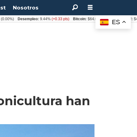
st
Nosotros
)
Desempleo:
9.44%
(+0.33 pts)
Bitcoin:
$64.600,08
(+2.93%)
UF:
$40.844,
ES
monicultura han