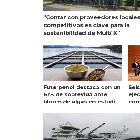
"Contar con proveedores locale
competitivos es clave para la
sostenibilidad de Multi X"
Futerpenol destaca con un
Seis
61% de sobrevida ante
ejec
bloom de algas en estudio
com
de campo
sal