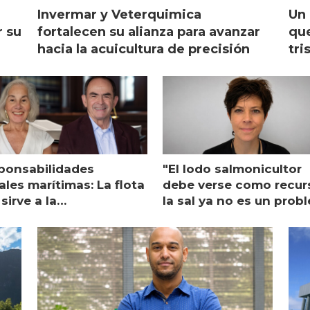
Invermar y Veterquimica
Un 
r su
fortalecen su alianza para avanzar
que
hacia la acuicultura de precisión
tri
ponsabilidades
"El lodo salmonicultor
les marítimas: La flota
debe verse como recur
sirve a la
la sal ya no es un prob
monicultura entrega su
ón