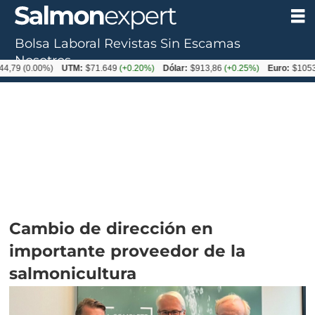
Bolsa Laboral
Revistas
Sin Escamas
Nosotros
.00%)
UTM:
$71.649
(+0.20%)
Dólar:
$913,86
(+0.25%)
Euro:
$1053,08
(-0.
Cambio de dirección en
importante proveedor de la
salmonicultura