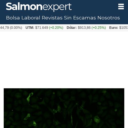
Bolsa Laboral
Revistas
Sin Escamas
Nosotros
0.00%)
UTM:
$71.649
(+0.20%)
Dólar:
$913,86
(+0.25%)
Euro:
$1053,08
(-0