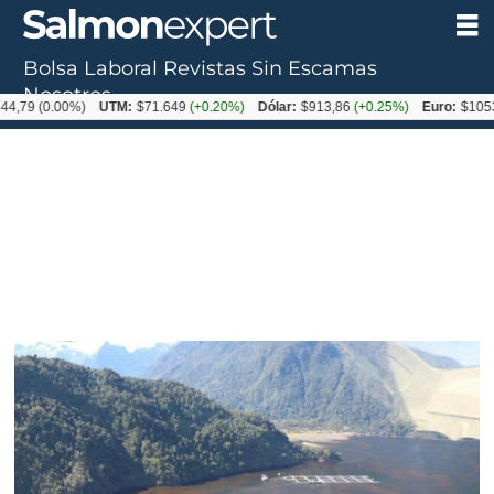
Bolsa Laboral
Revistas
Sin Escamas
Nosotros
0.00%)
UTM:
$71.649
(+0.20%)
Dólar:
$913,86
(+0.25%)
Euro:
$1053,08
(-0