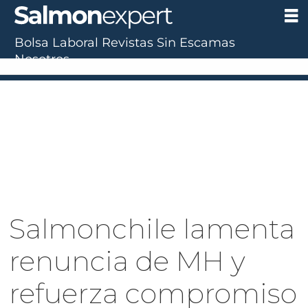
Bolsa Laboral
Revistas
Sin Escamas
Nosotros
UF:
$40.844,79
(+0.01%)
UTM:
$71.649
(+0.20%)
Dólar:
$911,58
(-0.31%)
E
Salmonchile lamenta
renuncia de MH y
refuerza compromiso