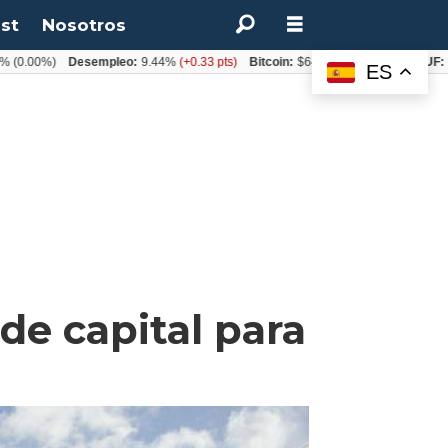
st
Nosotros
00%)
Desempleo:
9.44%
(+0.33 pts)
Bitcoin:
$64.600,08
(+2.93%)
UF:
$40.8
ES
de capital para