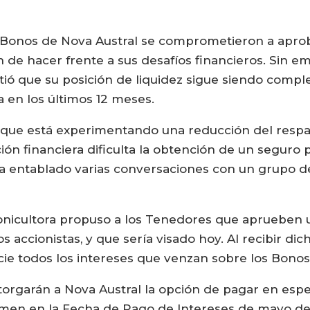
Bonos de Nova Austral se comprometieron a aproba
in de hacer frente a sus desafíos financieros. Sin 
ió que su posición de liquidez sigue siendo compl
a en los últimos 12 meses.
ó que está experimentando una reducción del respa
ión financiera dificulta la obtención de un seguro 
 ha entablado varias conversaciones con un grupo 
monicultora propuso a los Tenedores que aprueben 
s accionistas, y que sería visado hoy. Al recibir di
cie todos los intereses que venzan sobre los Bon
orgarán a Nova Austral la opción de pagar en espe
men en la Fecha de Pago de Intereses de mayo de