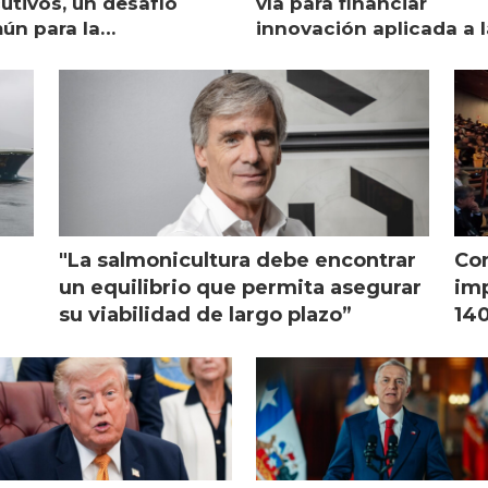
utivos, un desafío
vía para financiar
ún para la
innovación aplicada a l
monicultura chilena
salmonicultura
"La salmonicultura debe encontrar
Con
l
un equilibrio que permita asegurar
imp
su viabilidad de largo plazo”
140