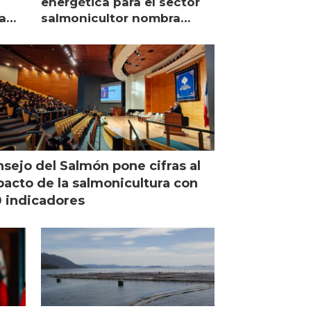
energética para el sector
a
salmonicultor nombra
managing director en Chile
sejo del Salmón pone cifras al
acto de la salmonicultura con
 indicadores