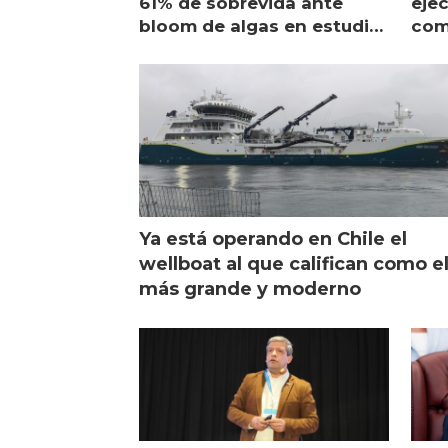
61% de sobrevida ante
ejec
bloom de algas en estudio
com
de campo
sal
Ya está operando en Chile el
wellboat al que califican como e
más grande y moderno