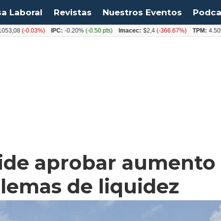
sa Laboral
Revistas
Nuestros Eventos
Podca
08
(-0.03%)
IPC:
-0.20%
(-0.50 pts)
Imacec:
$2,4
(-366.67%)
TPM:
4.50%
(0.
ide aprobar aumento 
lemas de liquidez