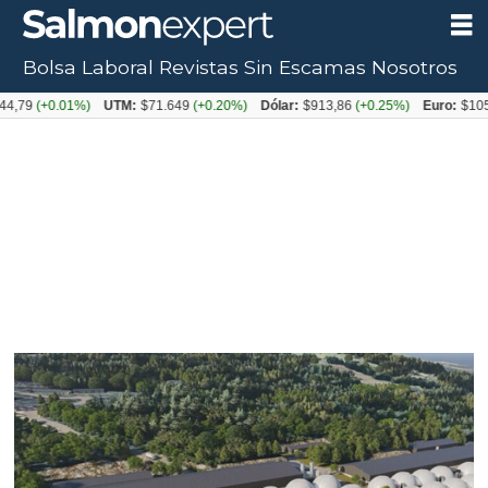
Bolsa Laboral
Revistas
Sin Escamas
Nosotros
Tag:
0.01%)
UTM:
$71.649
(+0.20%)
Dólar:
$913,86
(+0.25%)
Euro:
$1053,08
(-0
aquamaof