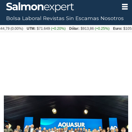
Bolsa Laboral
Revistas
Sin Escamas
Nosotros
Tag:
79
(0.00%)
UTM:
$71.649
(+0.20%)
Dólar:
$913,86
(+0.25%)
Euro:
$1053,08
aquasur
2026