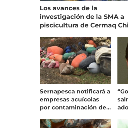
Los avances de la
investigación de la SMA a
piscicultura de Cermaq Ch
Sernapesca notificará a
“Go
empresas acuícolas
sal
por contaminación de
ado
playas en Chiloé
par
con