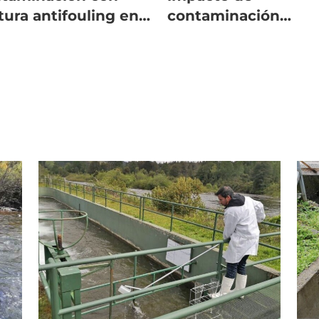
tura antifouling en
contaminación
llón
acústica en salmón
Atlántico