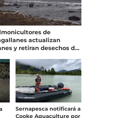
lmonicultores de
gallanes actualizan
anes y retiran desechos de
la Riesco
Sernapesca notificará a
a
Cooke Aquaculture por