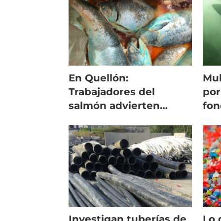
cru
En Quellón:
Mul
Trabajadores del
por
salmón advierten
fon
grave contingencia
sanitaria
Investigan tuberías de
Lo 