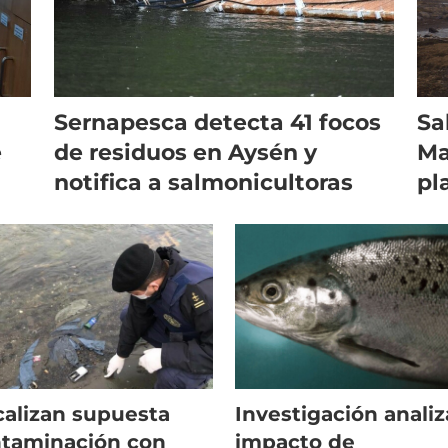
Sernapesca detecta 41 focos
Sa
e
de residuos en Aysén y
Ma
notifica a salmonicultoras
pl
Is
calizan supuesta
Investigación analiz
taminación con
impacto de