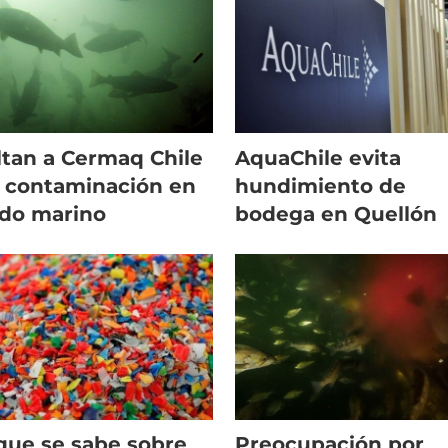
zada”
tan a Cermaq Chile
AquaChile evita
 contaminación en
hundimiento de
do marino
bodega en Quellón
que se sabe sobre
Preocupación por