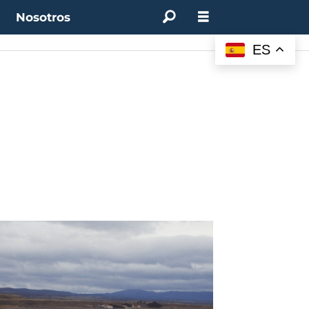
t
Nosotros
:
4.50%
(0.00%)
Desempleo:
9.44%
(+0.33 pts)
Bitcoin:
$62.760,11
(-1.74%)
ES