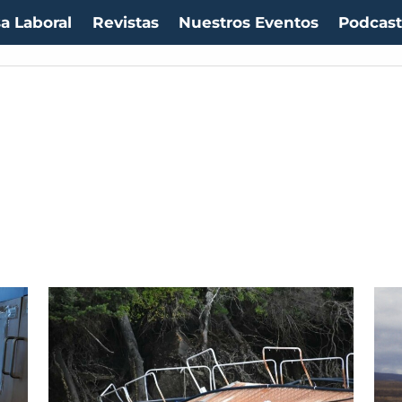
a Laboral
Revistas
Nuestros Eventos
Podcas
uro:
$1053,36
(-0.06%)
IPC:
-0.20%
(-0.50 pts)
Imacec:
$2,4
(-366.67%)
TPM