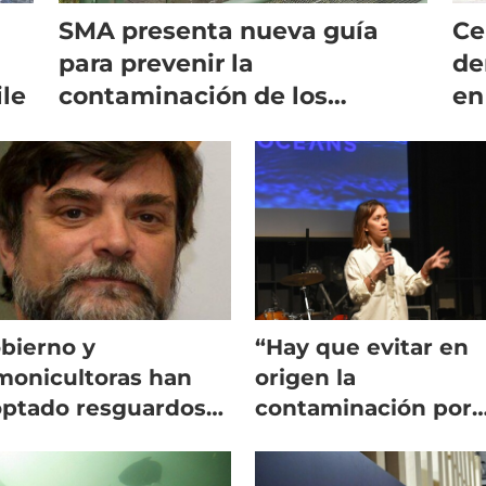
SMA presenta nueva guía
Ce
para prevenir la
de
ile
contaminación de los
en
cuerpos de agua
bierno y
“Hay que evitar en
monicultoras han
origen la
ptado resguardos
contaminación por
a minimizar
plástico”
taminación