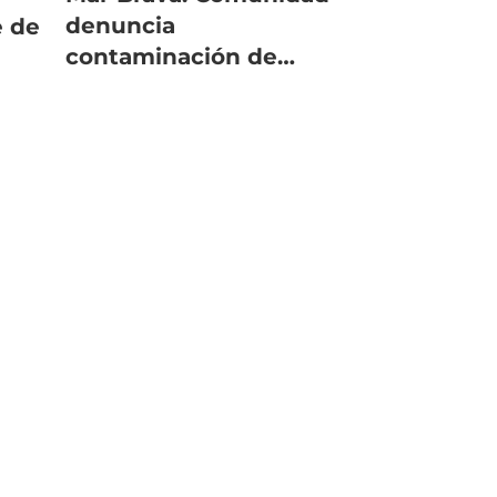
denuncia
e de
contaminación de
playa con biomedios