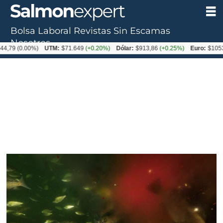
Bolsa Laboral
Revistas
Sin Escamas
Nosotros
0.00%)
UTM:
$71.649
(+0.20%)
Dólar:
$913,86
(+0.25%)
Euro:
$1053,08
(-