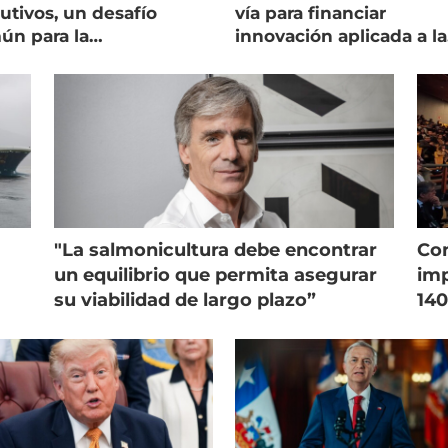
utivos, un desafío
vía para financiar
ún para la
innovación aplicada a la
onicultura chilena
salmonicultura
"La salmonicultura debe encontrar
Con
un equilibrio que permita asegurar
imp
su viabilidad de largo plazo”
140