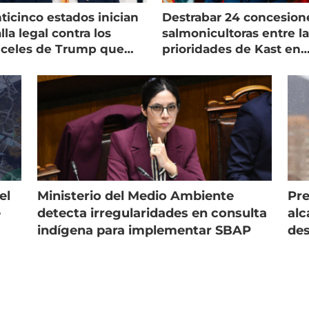
ticinco estados inician
Destrabar 24 concesion
lla legal contra los
salmonicultoras entre l
nceles de Trump que
prioridades de Kast en
pean al salmón
Magallanes
el
Ministerio del Medio Ambiente
Pre
e
detecta irregularidades en consulta
alc
indígena para implementar SBAP
des