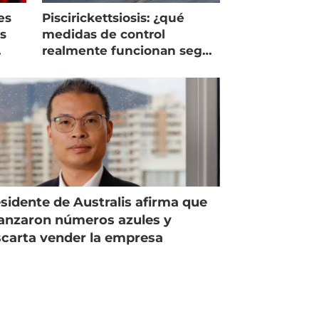
es
Piscirickettsiosis: ¿qué
as
medidas de control
realmente funcionan según
expertos chilenos?
sidente de Australis afirma que
anzaron números azules y
carta vender la empresa