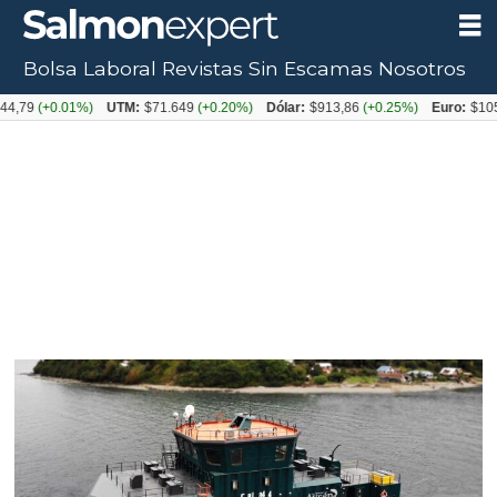
Bolsa Laboral
Revistas
Sin Escamas
Nosotros
Tag:
+0.01%)
UTM:
$71.649
(+0.20%)
Dólar:
$913,86
(+0.25%)
Euro:
$1053,08
(
infa