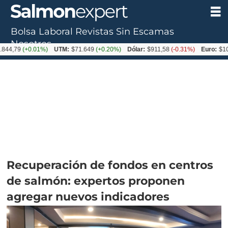
Bolsa Laboral
Revistas
Sin Escamas
Nosotros
+0.01%)
UTM:
$71.649
(+0.20%)
Dólar:
$911,58
(-0.31%)
Euro:
$1054,01
(-
Recuperación de fondos en centros
de salmón: expertos proponen
agregar nuevos indicadores