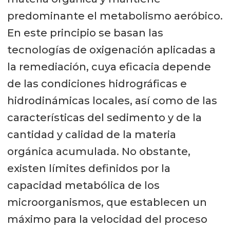
correntómetros y sensores de
predominante el metabolismo aeróbico.
oxígeno, potencial redox, sulfuro.
En este principio se basan las
Uso de cámaras bentónicas y
tecnologías de oxigenación aplicadas a
respirometría in situ para medir
la remediación, cuya eficacia depende
tasas reales de consumo de
de las condiciones hidrográficas e
oxígeno e incluirlas en modelos
hidrodinámicas locales, así como de las
predictivos.
características del sedimento y de la
cantidad y calidad de la materia
Protocolos estandarizados de
orgánica acumulada. No obstante,
muestreo (profundidad, densidad
existen límites definidos por la
de estaciones, frecuencia)
capacidad metabólica de los
Laboratorios de referencia con
microorganismos, que establecen un
métodos analíticos validados.
máximo para la velocidad del proceso