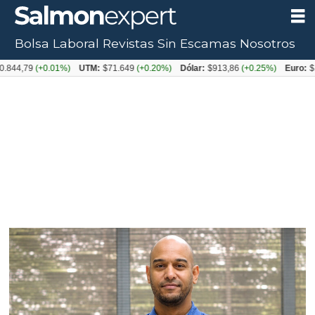
Bolsa Laboral
Revistas
Sin Escamas
Nosotros
Tag:
44,79
(+0.01%)
UTM:
$71.649
(+0.20%)
Dólar:
$913,86
(+0.25%)
Euro:
$105
péptido