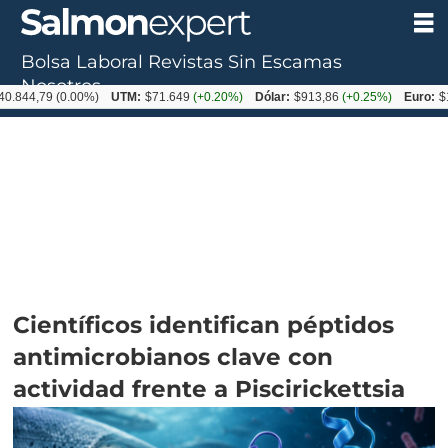
Bolsa Laboral
Revistas
Sin Escamas
Nosotros
,79
(0.00%)
UTM:
$71.649
(+0.20%)
Dólar:
$913,86
(+0.25%)
Euro:
$1053,0
Científicos identifican péptidos
antimicrobianos clave con
actividad frente a Piscirickettsia