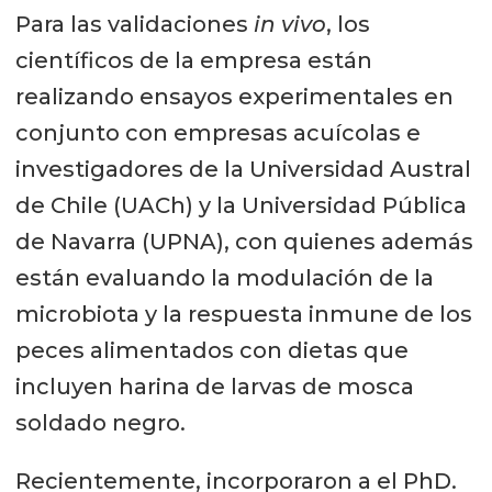
Para las validaciones
in vivo
, los
de las larvas de mosca soldado
científicos de la empresa están
negro, además de restos orgánicos
realizando ensayos experimentales en
de alimento no digerido, fibra,
conjunto con empresas acuícolas e
minerales y micronutrientes
investigadores de la Universidad Austral
biodisponibles para todo tipo de
de Chile (UACh) y la Universidad Pública
suelos y cultivos. Se han reportado
de Navarra (UPNA), con quienes además
varios informes sobre los efectos
están evaluando la modulación de la
positivos de este fertilizante 100%
microbiota y la respuesta inmune de los
natural y sostenible en crecimiento
peces alimentados con dietas que
de plantas, el rendimiento y
incluyen harina de larvas de mosca
microbioma del suelo. Además,
soldado negro.
proporciona beneficios adicionales,
como el aumento de la materia
Recientemente, incorporaron a el PhD.