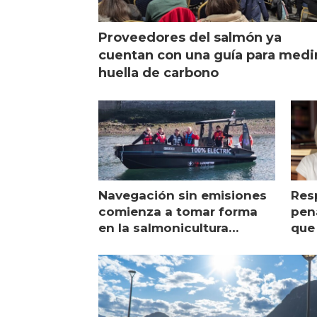
Proveedores del salmón ya
cuentan con una guía para medi
huella de carbono
Navegación sin emisiones
Res
comienza a tomar forma
pena
en la salmonicultura
que 
chilena
sal
visi