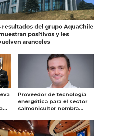
 resultados del grupo AquaChile
muestran positivos y les
uelven aranceles
ueva
Proveedor de tecnología
energética para el sector
a
salmonicultor nombra
managing director en Chile