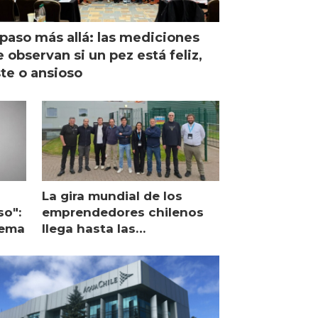
paso más allá: las mediciones
 observan si un pez está feliz,
ste o ansioso
La gira mundial de los
so":
emprendedores chilenos
lema
llega hasta las
operaciones de Mowi en
Escocia