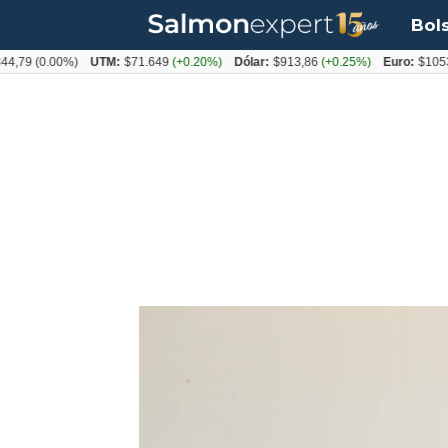
Bol
(0.00%)
UTM:
$71.649
(+0.20%)
Dólar:
$913,86
(+0.25%)
Euro:
$1053,08
(