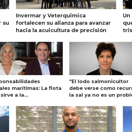
Invermar y Veterquimica
Un 
r su
fortalecen su alianza para avanzar
que
hacia la acuicultura de precisión
tri
ponsabilidades
"El lodo salmonicultor
les marítimas: La flota
debe verse como recur
sirve a la
la sal ya no es un prob
monicultura entrega su
ón