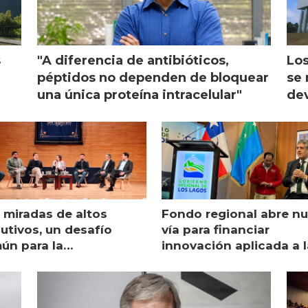
s
"A diferencia de antibióticos,
Los
péptidos no dependen de bloquear
se 
una única proteína intracelular"
dev
 miradas de altos
Fondo regional abre n
utivos, un desafío
vía para financiar
ún para la
innovación aplicada a l
monicultura chilena
salmonicultura