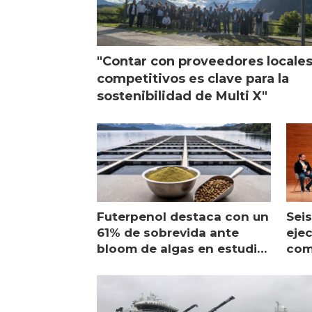
"Contar con proveedores locale
competitivos es clave para la
sostenibilidad de Multi X"
Futerpenol destaca con un
Seis
61% de sobrevida ante
ejec
bloom de algas en estudio
com
de campo
sal