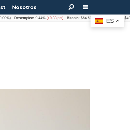
st
Nosotros
)
Desempleo:
9.44%
(+0.33 pts)
Bitcoin:
$64.600,08
(+2.93%)
UF:
$40.844,
ES