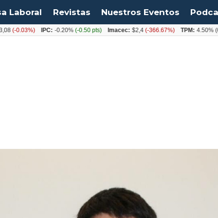
sa Laboral
Revistas
Nuestros Eventos
Podca
-0.03%)
IPC:
-0.20%
(-0.50 pts)
Imacec:
$2,4
(-366.67%)
TPM:
4.50%
(0.00%