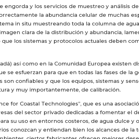
 engorda y los servicios de muestreo y análisis de
r correctamente la abundancia celular de muchas es
sistema in situ muestreando toda la columna de agu
magen clara de la distribución y abundancia, lame
sto que los sistemas y protocolos actuales deben 
dá) así como en la Comunidad Europea existen dis
que se esfuerzan para que en todas las fases de la 
 son confiables y que los equipos, sistemas y sens
ura y muy importantemente, de calibración.
ance for Coastal Technologies”, que es una asociació
esas del sector privado dedicadas a fomentar el de
 para su uso en entornos costeros, de agua dulce y
arios conozcan y entiendan bien los alcances de la 
ambientes, ciertos fabricantes ofrecen mejores d