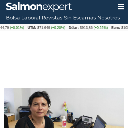
Bolsa Laboral
Revistas
Sin Escamas
Nosotros
+0.01%)
UTM:
$71.649
(+0.20%)
Dólar:
$913,86
(+0.25%)
Euro:
$1053,08
(-