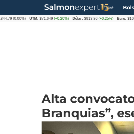
Bols
(0.00%)
UTM:
$71.649
(+0.20%)
Dólar:
$913,86
(+0.25%)
Euro:
$1053,08
(
Alta convocato
Branquias”, es