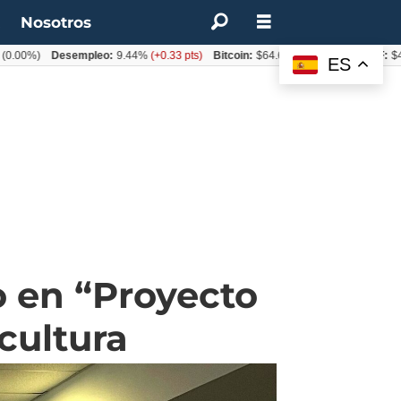
t
Nosotros
)
Desempleo:
9.44%
(+0.33 pts)
Bitcoin:
$64.600,08
(+2.93%)
UF:
$40.844,
ES
o en “Proyecto
cultura