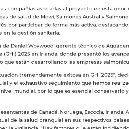
as compañías asociadas al proyecto, en esta oport
reas de salud de Mowi, Salmones Austral y Salmones d
és por participar de forma más activa, destacando q
en la gestión sanitaria.
ón de Daniel Woywood, gerente técnico de Aquabench
tive (GHI) 2025 en Irlanda, donde presentó los avanc
vo que están desarrollando las empresas salmonicul
tuación tremendamente exitosa en GHI 2025”, declar
uial y el exhaustivo seguimiento que hemos realiz
nivel mundial, por lo que es esencial conservarlo y 
sentantes de Canadá, Noruega, Escocia, Irlanda, A
tual de la salud branquial en sus respectivos paíse
 la vigilancia. “Hay factores que están incidiendo