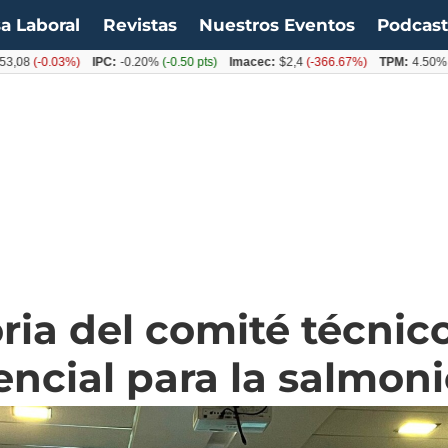
a Laboral
Revistas
Nuestros Eventos
Podcas
-0.03%)
IPC:
-0.20%
(-0.50 pts)
Imacec:
$2,4
(-366.67%)
TPM:
4.50%
(0.00%
ria del comité técnic
encial para la salmoni