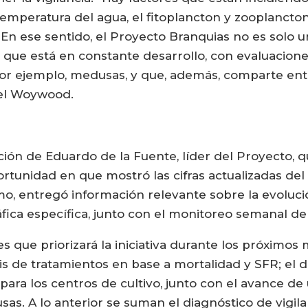
temperatura del agua, el fitoplancton y zooplancto
 ese sentido, el Proyecto Branquias no es solo u
va que está en constante desarrollo, con evaluacion
or ejemplo, medusas, y que, además, comparte ent
iel Woywood.
ión de Eduardo de la Fuente, líder del Proyecto, qu
portunidad en que mostró las cifras actualizadas de
o, entregó información relevante sobre la evoluci
fica específica, junto con el monitoreo semanal d
s que priorizará la iniciativa durante los próximo
is de tratamientos en base a mortalidad y SFR; el d
 para los centros de cultivo, junto con el avance d
as. A lo anterior se suman el diagnóstico de vigil