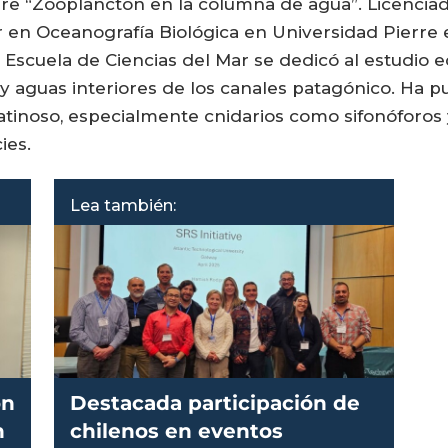
bre “Zooplancton en la columna de agua”. Licenciad
 en Oceanografía Biológica en Universidad Pierre et
a Escuela de Ciencias del Mar se dedicó al estudio
s y aguas interiores de los canales patagónico. Ha 
atinoso, especialmente cnidarios como sifonóforos
ies.
Lea también:
on
Destacada participación de
n
chilenos en eventos