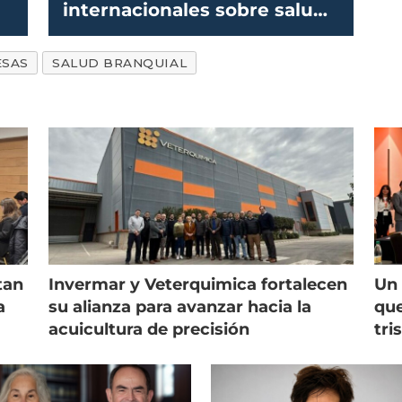
internacionales sobre salud
branquial y SRS
ESAS
SALUD BRANQUIAL
tan
Invermar y Veterquimica fortalecen
Un 
a
su alianza para avanzar hacia la
que
acuicultura de precisión
tri