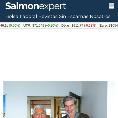
Bolsa Laboral
Revistas
Sin Escamas
Nosotros
00%)
UTM:
$71.649
(+0.20%)
Dólar:
$911,77
(-0.23%)
Euro:
$1054,31
(+0.1