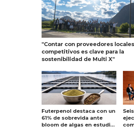
"Contar con proveedores locale
competitivos es clave para la
sostenibilidad de Multi X"
Futerpenol destaca con un
Seis
61% de sobrevida ante
ejec
bloom de algas en estudio
com
de campo
sal