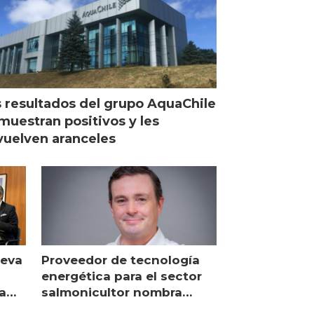
 resultados del grupo AquaChile
muestran positivos y les
uelven aranceles
ueva
Proveedor de tecnología
energética para el sector
a
salmonicultor nombra
managing director en Chile