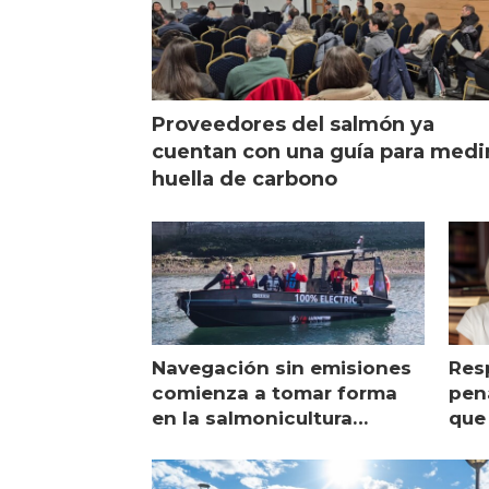
Proveedores del salmón ya
cuentan con una guía para medi
huella de carbono
Navegación sin emisiones
Res
comienza a tomar forma
pena
en la salmonicultura
que 
chilena
sal
visi