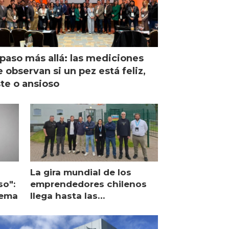
paso más allá: las mediciones
 observan si un pez está feliz,
ste o ansioso
La gira mundial de los
so":
emprendedores chilenos
lema
llega hasta las
operaciones de Mowi en
Escocia