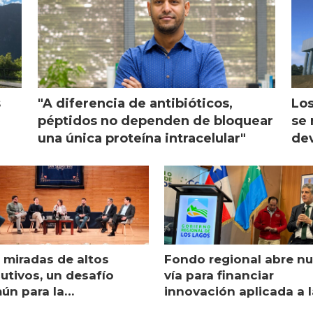
s
"A diferencia de antibióticos,
Los
péptidos no dependen de bloquear
se 
una única proteína intracelular"
dev
 miradas de altos
Fondo regional abre n
utivos, un desafío
vía para financiar
ún para la
innovación aplicada a l
monicultura chilena
salmonicultura