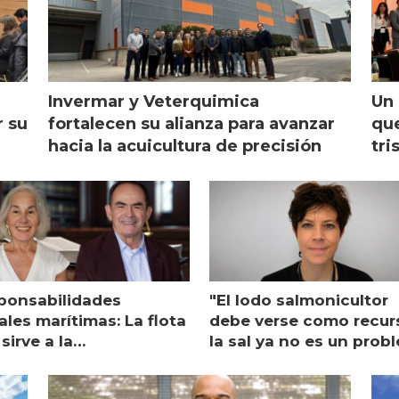
Invermar y Veterquimica
Un 
r su
fortalecen su alianza para avanzar
que
hacia la acuicultura de precisión
tri
ponsabilidades
"El lodo salmonicultor
les marítimas: La flota
debe verse como recur
sirve a la
la sal ya no es un prob
monicultura entrega su
ón