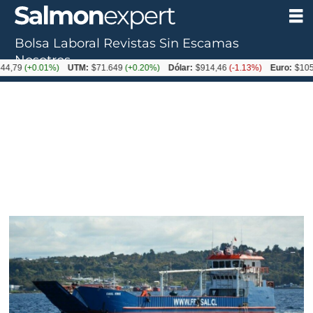
Bolsa Laboral
Revistas
Sin Escamas
Nosotros
(+0.01%)
UTM:
$71.649
(+0.20%)
Dólar:
$914,46
(-1.13%)
Euro:
$1054,01
(