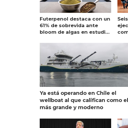
Futerpenol destaca con un
Seis
61% de sobrevida ante
ejec
bloom de algas en estudio
com
de campo
sal
Ya está operando en Chile el
wellboat al que califican como e
más grande y moderno