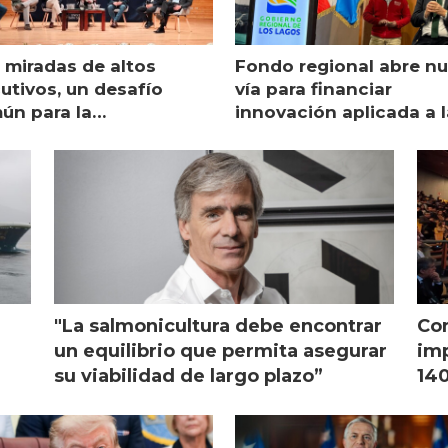
 miradas de altos
Fondo regional abre n
utivos, un desafío
vía para financiar
ún para la
innovación aplicada a l
monicultura chilena
salmonicultura
"La salmonicultura debe encontrar
Con
l
un equilibrio que permita asegurar
imp
su viabilidad de largo plazo”
140