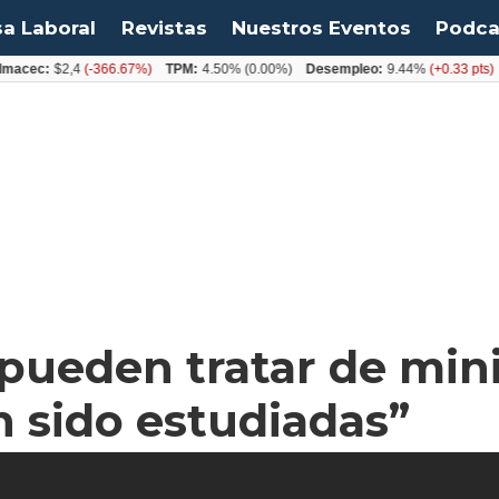
sa Laboral
Revistas
Nuestros Eventos
Podca
c:
$2,4
(-366.67%)
TPM:
4.50%
(0.00%)
Desempleo:
9.44%
(+0.33 pts)
Bitco
 pueden tratar de mini
 sido estudiadas”