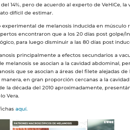
del 14%, pero de acuerdo al experto de VeHiCe, la v
to difícil de estimar.
 experimental de melanosis inducida en músculo re
xpertos encontraron que a los 20 días post golpe/
ógico, para luego disminuir a las 80 días post induc
anosis principalmente a efectos secundarios a vacu
 melanosis se asocian a la cavidad abdominal, pe
osis que se asocian a áreas del filete alejadas de
 manera, en gran proporción cercanas a la cavidad
s de la década del 2010 aproximadamente, prese
lo Vera.
 fichas
aquí.