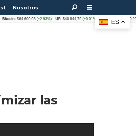
st
Nosotros
in:
$64.600,08
(+2.93%)
UF:
$40.844,79
(+0.01%)
UTM:
$71.649
(+0.20%)
ES
mizar las