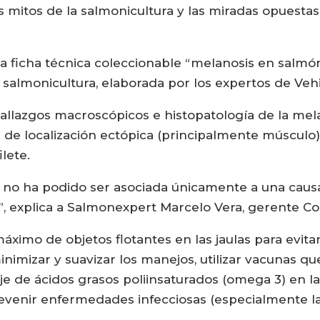
os mitos de la salmonicultura y las miradas opuest
ta ficha técnica coleccionable “melanosis en salmón 
salmonicultura, elaborada por los expertos de Vehic
, hallazgos macroscópicos e histopatología de la me
de localización ectópica (principalmente músculo)
ilete.
l no ha podido ser asociada únicamente a una causa
”, explica a Salmonexpert Marcelo Vera, gerente C
áximo de objetos flotantes en las jaulas para evita
nimizar y suavizar los manejos, utilizar vacunas q
e de ácidos grasos poliinsaturados (omega 3) en la 
evenir enfermedades infecciosas (especialmente las 