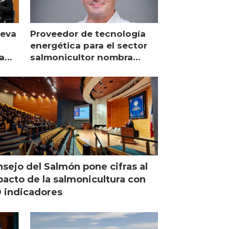
ueva
Proveedor de tecnología
energética para el sector
a
salmonicultor nombra
managing director en Chile
sejo del Salmón pone cifras al
acto de la salmonicultura con
 indicadores