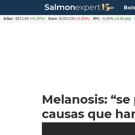
Bol
r:
$913,86
(+0.25%)
Euro:
$1053,08
(-0.03%)
IPC:
-0.20%
(-0.50 pts)
Imace
Melanosis: “se
causas que han