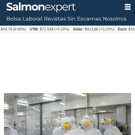
Bolsa Laboral
Revistas
Sin Escamas
Nosotros
(0.00%)
UTM:
$71.649
(+0.20%)
Dólar:
$913,86
(+0.25%)
Euro:
$1053,08
(