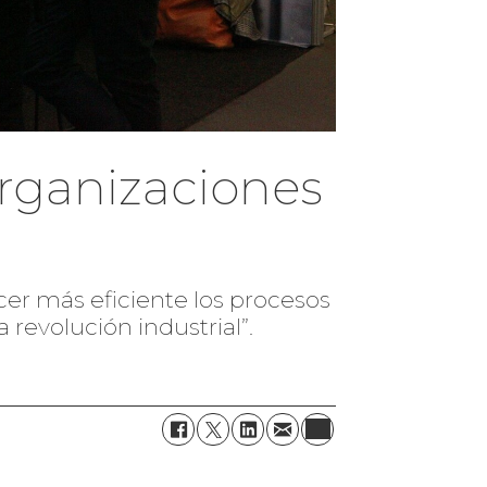
organizaciones
cer más eficiente los procesos
 revolución industrial”.