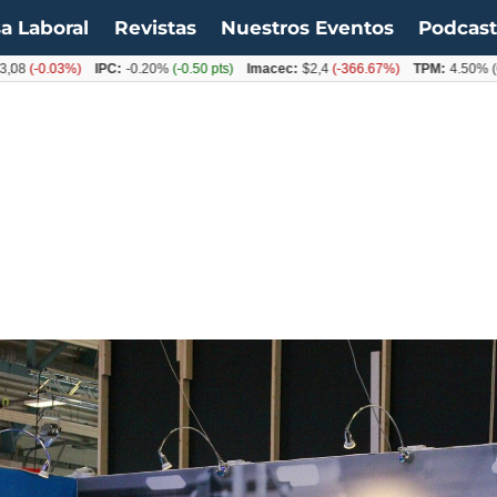
a Laboral
Revistas
Nuestros Eventos
Podcas
.03%)
IPC:
-0.20%
(-0.50 pts)
Imacec:
$2,4
(-366.67%)
TPM:
4.50%
(0.00%)