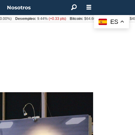
t
Nosotros
Desempleo:
9.44%
(+0.33 pts)
Bitcoin:
$64.600,08
(+2.93%)
UF:
$40.844,79
ES