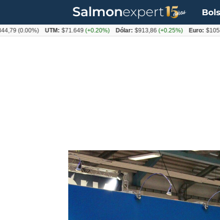
Bols
0.00%)
UTM:
$71.649
(+0.20%)
Dólar:
$913,86
(+0.25%)
Euro:
$1053,08
(-0