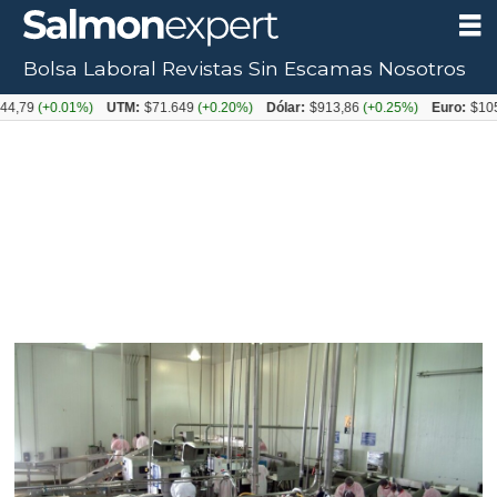
Bolsa Laboral
Revistas
Sin Escamas
Nosotros
+0.01%)
UTM:
$71.649
(+0.20%)
Dólar:
$913,86
(+0.25%)
Euro:
$1053,08
(