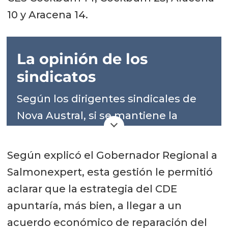
10 y Aracena 14.
La opinión de los
sindicatos
Según los dirigentes sindicales de
Nova Austral, si se mantiene la
incertidumbre sobre la continuidad
de los centros de cultivo y no hay
Según explicó el Gobernador Regional a
nuevas siembras, la producción y
Salmonexpert, esta gestión le permitió
sus empleos se sostendrían sólo
aclarar que la estrategia del CDE
hasta marzo del próximo año.
apuntaría, más bien, a llegar a un
acuerdo económico de reparación del
La secretaria del Sindicato de