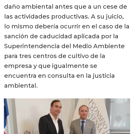
daño ambiental antes que a un cese de
Trabajadores, Tamara Martínez, dijo
las actividades productivas. A su juicio,
que valoran las gestiones del
lo mismo debería ocurrir en el caso de la
gobernador regional pero que no
sanción de caducidad aplicada por la
ven la misma diligencia en los
Superintendencia del Medio Ambiente
Seremis o la Delegación
para tres centros de cultivo de la
Presidencial.
empresa y que igualmente se
“Sobre el futuro de los empleos
encuentra en consulta en la justicia
necesitamos tener datos más
ambiental.
certeros y saber qué pasará después
de marzo del próximo. El ingreso de
ovas a la piscicultura está en stand
by y todavía estamos en una
situación de incertidumbre”.