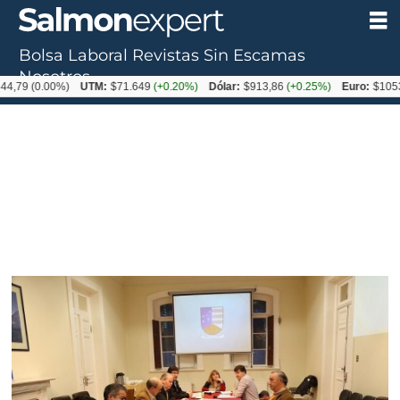
Bolsa Laboral
Revistas
Sin Escamas
Nosotros
0.00%)
UTM:
$71.649
(+0.20%)
Dólar:
$913,86
(+0.25%)
Euro:
$1053,08
(-0