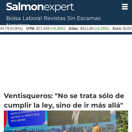
Bolsa Laboral
Revistas
Sin Escamas
Nosotros
0.00%)
UTM:
$71.649
(+0.20%)
Dólar:
$913,86
(+0.25%)
Euro:
$1053,08
(-0
Ventisqueros: "No se trata sólo de
cumplir la ley, sino de ir más allá"