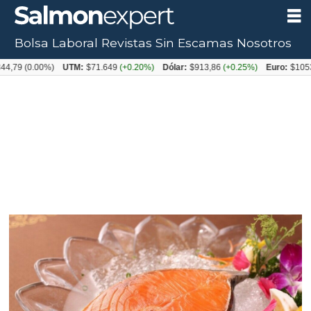
Bolsa Laboral
Revistas
Sin Escamas
Nosotros
(0.00%)
UTM:
$71.649
(+0.20%)
Dólar:
$913,86
(+0.25%)
Euro:
$1053,08
(-