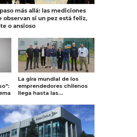
paso más allá: las mediciones
 observan si un pez está feliz,
ste o ansioso
La gira mundial de los
so":
emprendedores chilenos
lema
llega hasta las
operaciones de Mowi en
Escocia