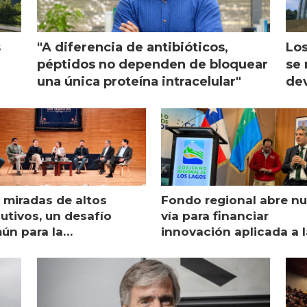
s
"A diferencia de antibióticos,
Los
péptidos no dependen de bloquear
se 
una única proteína intracelular"
dev
 miradas de altos
Fondo regional abre n
utivos, un desafío
vía para financiar
ún para la
innovación aplicada a l
monicultura chilena
salmonicultura