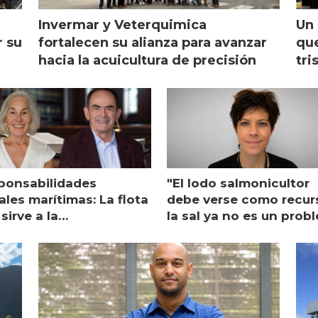
Invermar y Veterquimica
Un 
r su
fortalecen su alianza para avanzar
que
hacia la acuicultura de precisión
tri
ponsabilidades
"El lodo salmonicultor
les marítimas: La flota
debe verse como recur
sirve a la
la sal ya no es un prob
monicultura entrega su
ón