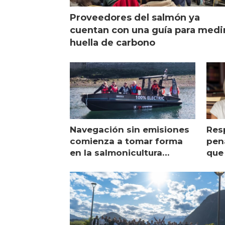
Proveedores del salmón ya
cuentan con una guía para medi
huella de carbono
Navegación sin emisiones
Res
comienza a tomar forma
pena
en la salmonicultura
que 
chilena
sal
visi