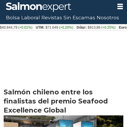
Bolsa Laboral
Revistas
Sin Escamas
Nosotros
4,79
(+0.01%)
UTM:
$71.649
(+0.20%)
Dólar:
$913,86
(+0.25%)
Euro:
$1053
Salmón chileno entre los
finalistas del premio Seafood
Excellence Global